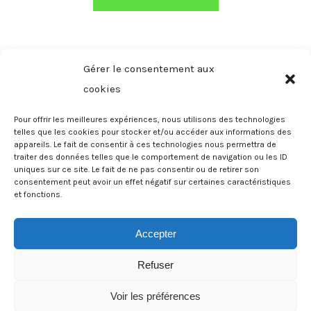
Gérer le consentement aux
Pagination
cookies
1
2
3
des
Pour offrir les meilleures expériences, nous utilisons des technologies
publications
telles que les cookies pour stocker et/ou accéder aux informations des
appareils. Le fait de consentir à ces technologies nous permettra de
traiter des données telles que le comportement de navigation ou les ID
uniques sur ce site. Le fait de ne pas consentir ou de retirer son
consentement peut avoir un effet négatif sur certaines caractéristiques
et fonctions.
Mentions légales
Accepter
Politique de
confidentialité
Refuser
Voir les préférences